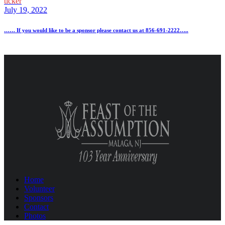
ticker
July 19, 2022
…… If you would like to be a sponsor please contact us at 856-691-2222…..
Home
Volunteer
Sponsors
Contact
Photos