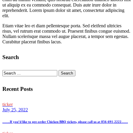
sanctus
ut aliquip ex ea commodo consequat. Duis aute irure dolor in
est
reprehenderit. Lorem ipsum dolor sit amet, consectetur adipiscing
labore
elit.
et
dolore.
By
Etiam vitae leo et diam pellentesque porta. Sed eleifend ultricies
Kevin
risus, vel rutrum erat commodo ut. Praesent finibus congue euismod.
Smith
Nullam scelerisque massa vel augue placerat, a tempor sem egestas.
Curabitur placerat finibus lacus.
Search
Search
for:
Recent Posts
ticker
July 25, 2022
…….If you’d like to pre-order Chicken BBQ tickets, please call us at 856-691-2222……