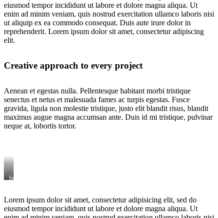
eiusmod tempor incididunt ut labore et dolore magna aliqua. Ut
enim ad minim veniam, quis nostrud exercitation ullamco laboris nisi
ut aliquip ex ea commodo consequat. Duis aute irure dolor in
reprehenderit. Lorem ipsum dolor sit amet, consectetur adipiscing
elit.
Creative approach to every project
Aenean et egestas nulla. Pellentesque habitant morbi tristique
senectus et netus et malesuada fames ac turpis egestas. Fusce
gravida, ligula non molestie tristique, justo elit blandit risus, blandit
maximus augue magna accumsan ante. Duis id mi tristique, pulvinar
neque at, lobortis tortor.
Stet
clita
kasd
Lorem ipsum dolor sit amet, consectetur adipisicing elit, sed do
gubergren,
no
eiusmod tempor incididunt ut labore et dolore magna aliqua. Ut
sea
enim ad minim veniam, quis nostrud exercitation ullamco laboris nisi