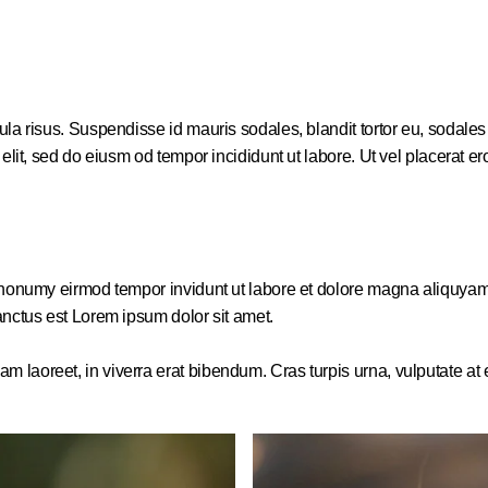
a risus. Suspendisse id mauris sodales, blandit tortor eu, sodales ju
it, sed do eiusm od tempor incididunt ut labore. Ut vel placerat eros,
m nonumy eirmod tempor invidunt ut labore et dolore magna aliquyam
anctus est Lorem ipsum dolor sit amet.
aoreet, in viverra erat bibendum. Cras turpis urna, vulputate at es