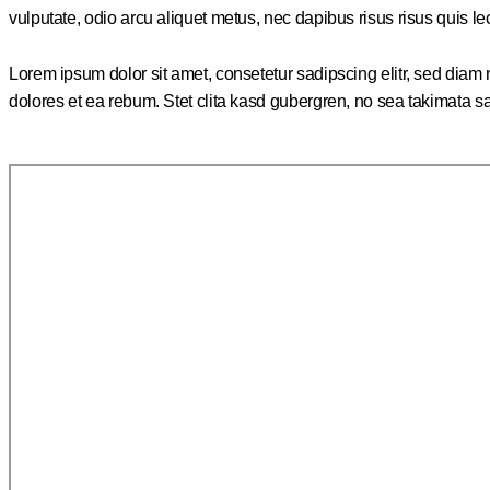
vulputate, odio arcu aliquet metus, nec dapibus risus risus quis le
Lorem ipsum dolor sit amet, consetetur sadipscing elitr, sed dia
dolores et ea rebum. Stet clita kasd gubergren, no sea takimata s