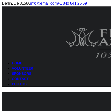
Berlin, De 81566
info@email.com
+1 840 841 25 69
HOME
VOLUNTEER
SPONSORS
CONTACT
PHOTOS