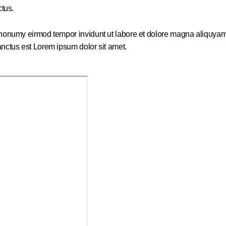
ctus.
m nonumy eirmod tempor invidunt ut labore et dolore magna aliquyam
anctus est Lorem ipsum dolor sit amet.