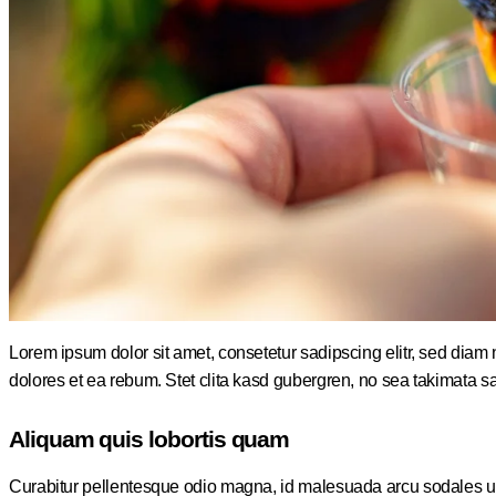
Lorem ipsum dolor sit amet, consetetur sadipscing elitr, sed dia
dolores et ea rebum. Stet clita kasd gubergren, no sea takimata s
Aliquam quis lobortis quam
Curabitur pellentesque odio magna, id malesuada arcu sodales ut