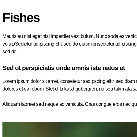
Fishes
Mauris eu nisi eget nisi imperdiet vestibulum. Nunc sodales vehicul
volutpSectetur adipiscing elit, sed do eiusm onsectetur adipiscing el
sed do.
Sed ut perspiciatis unde omnis iste natus et
Lorem ipsum dolor sit amet, consetetur sadipscing elitr, sed dia
dolores et ea rebum. Stet clita kasd gubergren, no sea takimata s
Aliquam laoreet sed neque ac vehicula. Cras congue eros nec quam l