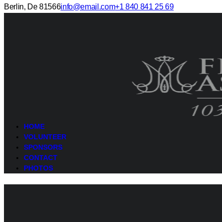
Berlin, De 81566
info@email.com
+1 840 841 25 69
HOME
VOLUNTEER
SPONSORS
CONTACT
PHOTOS