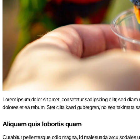
Lorem ipsum dolor sit amet, consetetur sadipscing elitr, sed dia
dolores et ea rebum. Stet clita kasd gubergren, no sea takimata s
Aliquam quis lobortis quam
Curabitur pellentesque odio magna, id malesuada arcu sodales ut