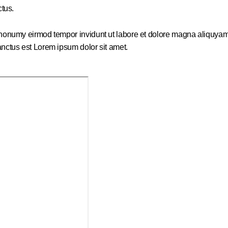
ctus.
m nonumy eirmod tempor invidunt ut labore et dolore magna aliquyam
anctus est Lorem ipsum dolor sit amet.