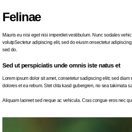
Felinae
Mauris eu nisi eget nisi imperdiet vestibulum. Nunc sodales vehicul
volutpSectetur adipiscing elit, sed do eiusm onsectetur adipiscing el
sed do.
Sed ut perspiciatis unde omnis iste natus et
Lorem ipsum dolor sit amet, consetetur sadipscing elitr, sed dia
dolores et ea rebum. Stet clita kasd gubergren, no sea takimata s
Aliquam laoreet sed neque ac vehicula. Cras congue eros nec quam l