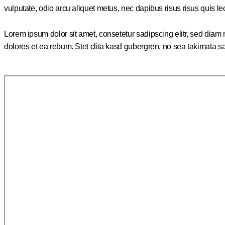
vulputate, odio arcu aliquet metus, nec dapibus risus risus quis le
Lorem ipsum dolor sit amet, consetetur sadipscing elitr, sed dia
dolores et ea rebum. Stet clita kasd gubergren, no sea takimata s