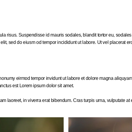
a risus. Suspendisse id mauris sodales, blandit tortor eu, sodales ju
it, sed do eiusm od tempor incididunt ut labore. Ut vel placerat eros,
m nonumy eirmod tempor invidunt ut labore et dolore magna aliquyam
anctus est Lorem ipsum dolor sit amet.
aoreet, in viverra erat bibendum. Cras turpis urna, vulputate at es