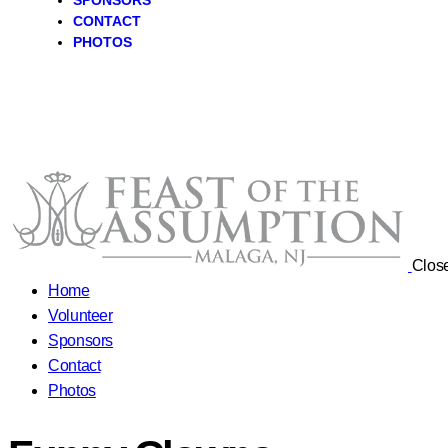
SPONSORS
CONTACT
PHOTOS
Clos
Home
Volunteer
Sponsors
Contact
Photos