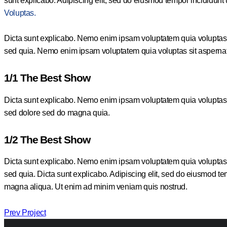
sunt explicabo. Adipiscing elit, sed do eiusmod tempor incididu
Voluptas.
Dicta sunt explicabo. Nemo enim ipsam voluptatem quia voluptas si
sed quia. Nemo enim ipsam voluptatem quia voluptas sit aspernatur
1/1 The Best Show
Dicta sunt explicabo. Nemo enim ipsam voluptatem quia voluptas si
sed dolore sed do magna quia.
1/2 The Best Show
Dicta sunt explicabo. Nemo enim ipsam voluptatem quia voluptas si
sed quia. Dicta sunt explicabo. Adipiscing elit, sed do eiusmod te
magna aliqua. Ut enim ad minim veniam quis nostrud.
Post
Prev Project