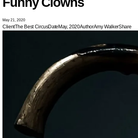
Funny Clowns
May 21, 2020
Client
The Best Circus
Date
May, 2020
Author
Amy Walker
Share